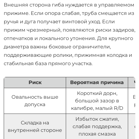
Внешняя сторона гиба нуждается в управляемом
прижиме. Если опора слабая, труба смещается из
ручья и дуга получает винтовой уход. Если
прижим чрезмерный, появляются риски задиров,
отпечатков и локального утонения. Для крупного
диаметра важны боковые ограничители,
поддерживающие ролики, прижимная колодка и
стабильная база прямого участка.
Риск
Вероятная причина
Ч
Короткий дорн,
Овальность выше
Вы
большой зазор в
допуска
р
калибре, малый R/D
Избыток сжатия,
Складка на
слабая поддержка,
с
внутренней стороне
плохая смазка