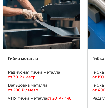
Гибка металла
Гибка 
Радиусная гибка металла
Гибка 
от 30 ₽ / метр
от 150 ₽
Вальцовка металла
Гибка 
от 200 ₽ / метр
от 400 
ЧПУ гибка металла
от 20 ₽ / гиб
Радиус
от 300 
Гибка нержавейки
от 30 ₽ / гиб