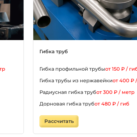
Гибка труб
етр
Гибка профильной трубы
от 150 ₽ / ги
Гибка трубы из нержавейки
от 400 ₽ 
Радиусная гибка труб
от 300 ₽ / метр
Дорновая гибка труб
от 480 ₽ / гиб
ЧПУ гибка труб
от 300 ₽ / гиб
Рассчитать
Гибка алюминиевых труб
от 370 ₽ / г