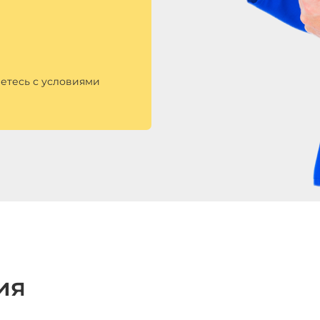
етесь с условиями
ия