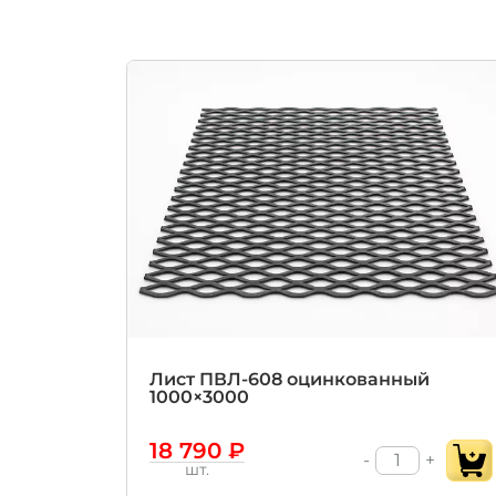
Лист ПВЛ‑608 оцинкованный
1000×3000
18 790 ₽
-
+
шт.