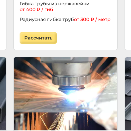
Гибка трубы из нержавейки
от 400 ₽ / гиб
Радиусная гибка труб
от 300 ₽ / метр
Дорновая гибка труб
от 480 ₽ / гиб
Рассчитать
ЧПУ гибка труб
от 300 ₽ / гиб
Гибка алюминиевых труб
от 370 ₽ / гиб
Гибка круглой трубы
от 300 ₽ / гиб
Гибка тонкостенных труб
от 400 ₽ / гиб