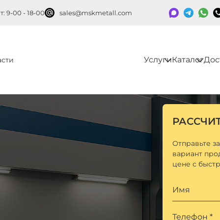
: 9-00 - 18-00
sales@mskmetall.com
Услуги
Каталог
Дос
асти
РАССЧИ
Отправьте з
вариант про
цене с быст
Имя
Телефон *