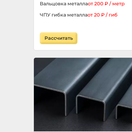
Вальцовка металла
от 200 ₽ / метр
ЧПУ гибка металла
от 20 ₽ / гиб
Гибка нержавейки
от 30 ₽ / гиб
Гибка алюминия
от 25 ₽ / гиб
Рассчитать
Гибка оцинковки
от 20 ₽ / гиб
Гибка толстого металла
от 45 ₽ / гиб
Гибка швеллера
от 300 ₽ / метр
Гибка уголка
от 150 ₽ / метр
Гибка двутавровой балки
от 500 ₽ / метр
Гибка отливов
от 15 ₽ / гиб