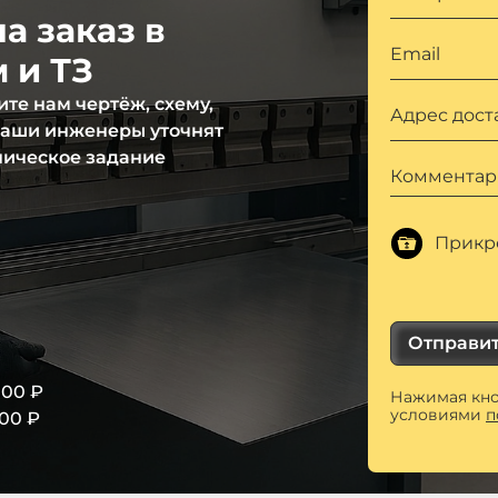
а заказ в
Email
 и ТЗ
те нам чертёж, схему,
Адрес дост
 наши инженеры уточнят
ническое задание
Комментар
Прикр
Отправи
000 ₽
Нажимая кно
условиями
п
000 ₽