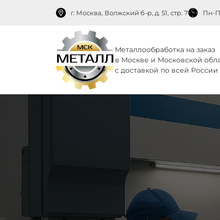
г. Москва, Волжский б-р, д. 51, стр. 7
Пн-Пт
Металлообработка на заказ
в Москве и Московской обл
с доставкой по всей России