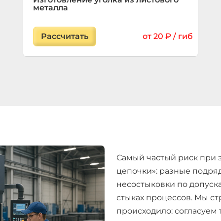
металла
Рассчитать
от 20 ₽ / гиб
Самый частый риск при 
цепочки»: разные подря
несостыковки по допуска
стыках процессов. Мы стр
происходило: согласуем