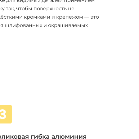
зке для видимых деталей применяем
у так, чтобы поверхность не
жёсткими кромками и крепежом — это
ля шлифованных и окрашиваемых
оликовая гибка алюминия