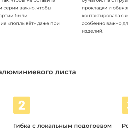
ак, чтобы не оставить
бумагой. На отгру
и серии важно, чтобы
прокладки и обвязк
партии были
контактировала с 
ие «поплывёт» даже при
особенно важно д
изделий.
алюминиевого листа
Гибка с локальным подогревом
Р