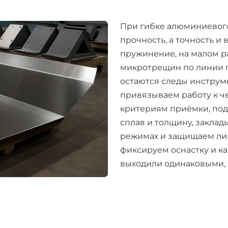
При гибке алюминиевого
прочность, а точность и
пружинение, на малом р
микротрещин по линии г
остаются следы инструм
привязываем работу к ч
критериям приёмки, по
сплав и толщину, закла
режимах и защищаем лиц
фиксируем оснастку и к
выходили одинаковыми, 