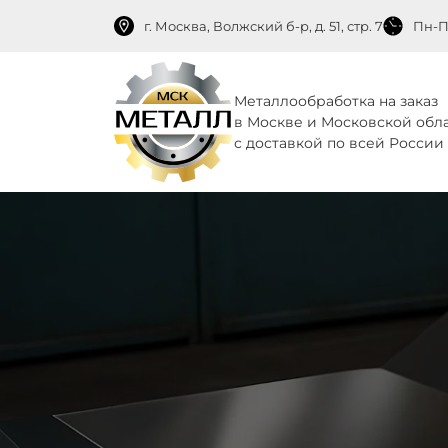
г. Москва, Волжский б-р, д. 51, стр. 7
Пн-Пт
Металлообработка на заказ
в Москве и Московской обл
с доставкой по всей России