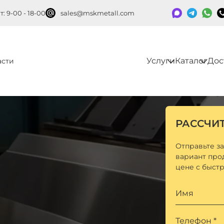
: 9-00 - 18-00
sales@mskmetall.com
Услуги
Каталог
Дос
асти
РАССЧИ
Отправьте з
вариант про
цене с быст
Имя
Телефон *