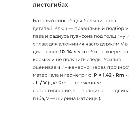
листогибах
Базовый способ для большинства
деталей. Ключ — правильный подбор V
паза и радиуса пуансона под толщину 
сплав: для алюминия часто держим V в
диапазоне
10–14 × s
, чтобы не «пережат
кромку и не получить следы. Усилие
оцениваем инженерно, через прочнос
материала и геометрию:
P ≈ 1,42 · Rm · 
· L / V
(где Rm — временное
сопротивление, s — толщина, L — длин
гиба, V — ширина матрицы).