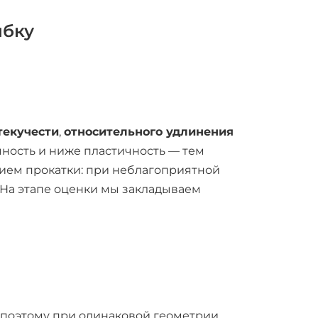
ибку
текучести
,
относительного удлинения
ность и ниже пластичность — тем
ием прокатки: при неблагоприятной
 На этапе оценки мы закладываем
, поэтому при одинаковой геометрии