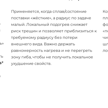
Применяется, когда сплав/состояние
Ко
поставки «жёсткие», а радиус по задаче
пл
-
малый. Локальный подогрев снижает
фо
и
риск трещин и позволяет приблизиться к
«п
требуемому радиусу без потери
чи
ь»
внешнего вида. Важно держать
шл
равномерность нагрева и не перегреть
ло
ть
зону гиба, чтобы не получить локальное
s²
ухудшение свойств.
а