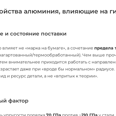
ойства алюминия, влияющие на г
е и состояние поставки
 влияет не «марка на бумаге», а сочетание
предела 
нагартованный/термообработанный). Чем выше проч
тем внимательнее приходится работать с направлен
зрастает даже при «вроде бы нормальном» радиусе.
д и ресурс детали, а не «впритык к теории».
ый фактор
ь упругости порядка
70 ГПа
против ~
210 ГПа
у стали