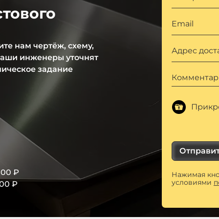
стового
Email
те нам чертёж, схему,
Адрес дост
 наши инженеры уточнят
ническое задание
Комментар
Прикр
Отправи
000 ₽
Нажимая кно
условиями
п
000 ₽