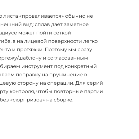
 листа «проваливается» обычно не
 внешний вид: сплав даёт заметное
адиусе может пойти сеткой
иба, а на лицевой поверхности легко
ента и протяжки. Поэтому мы сразу
ертежу/шаблону и согласованным
дбираем инструмент под конкретный
дываем поправку на пружинение в
евую сторону на операции. Для серий
арту контроля, чтобы повторные партии
без «сюрпризов» на сборке.